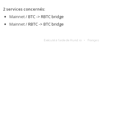
2 services concernés
:
Mainnet /
BTC -> RBTC bridge
Mainnet /
RBTC -> BTC bridge
Exécuté à l’aide de Hund.io
Français